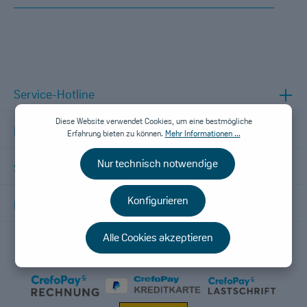
Ich habe die
Datenschutzbestimmungen
zur Kenntnis genommen und
die
AGB
gelesen und bin mit ihnen einverstanden.
Um weiterzugehen, geben Sie die oben abgebildeten
Zeichen ein*
Service-Hotline
Diese Website verwendet Cookies, um eine bestmögliche
Informationen
Erfahrung bieten zu können.
Mehr Informationen ...
Nur technisch notwendige
Shopservice
Konfigurieren
Folge uns
Alle Cookies akzeptieren