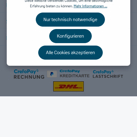
Diese Website verwendet Cookies, um eine bestmögliche
Informationen
Erfahrung bieten zu können.
Mehr Informationen ...
Nur technisch notwendige
Shopservice
Konfigurieren
Folge uns
Alle Cookies akzeptieren
* Alle Preise inkl. gesetzl. Mehrwertsteuer zzgl.
Versandkosten
und
ggf. Nachnahmegebühren, wenn nicht anders angegeben.
AGB
Widerruf
Vertrag widerrufen
Kontakt
Cookie Consent
© 2026 windelspezialist.de