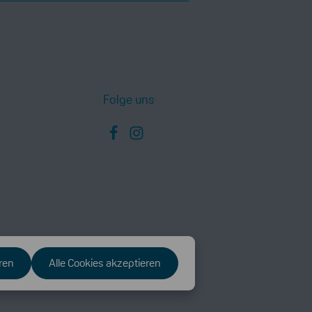
enschutzbestimmungen
zur Kenntnis genommen und
und bin mit ihnen einverstanden.
n, geben Sie die oben abgebildeten
Folge uns
ren
Alle Cookies akzeptieren