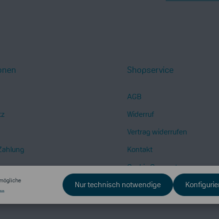
Ich habe die
Dat
die
AGB
gelesen 
Um weiterzugehe
Zeichen ein*
onen
Shopservice
AGB
tz
Widerruf
Vertrag widerrufen
Zahlung
Kontakt
Cookie Consent
mögliche
Nur technisch notwendige
Konfigurie
..