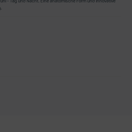
fühl - Tag und Nacht. Eine anatomische Form und innovative
.