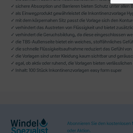
✓ sichere Absorption und Barrieren bieten Schutz unter alle
✓ als Einwegprodukt gewährleistet die Inkontinenzvorlage Hyg
✓ mit dem körpernahen Sitz passt die Vorlage sich den Kontu
✓ verhindert das Austreten von Flüssigkeit und bietet zusätzli
✓ verhindert die Geruchsbildung, da diese eingeschlossen wer
✓ die TBS-Außenseite bietet ein weiches, stoffähnliches Gefüh
✓ die schnelle Flüssigkeitsaufnahme reduziert das Gefühl vo
✓ die Vorlagen sind unter Kleidung kaum sichtbar und geräus
✓ egal, ob aktiv oder ruhend, die Vorlagen bieten verlässlich
✓ Inhalt: 100 Stück Inkontinenzvorlagen easy form super
Abonnieren Sie den kostenlosen N
oder Aktion.