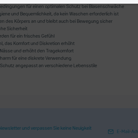
n Bedingungen für einen optimalen Schutz bei Blasenschwäche
iene und Bequemlichkeit, da kein Waschen erforderlich ist
ren des Körpers an und bleibt auch bei Bewegung sicher
che Sicherheit
den für ein frisches Gefühl
l, das Komfort und Diskretion erhöht
n Nässe und erhöht den Tragekomfort
charm für eine diskrete Verwendung
en Schutz angepasst an verschiedene Lebensstile
ewsletter und verpassen Sie keine Neuigkeit
E-Mail-Adresse*