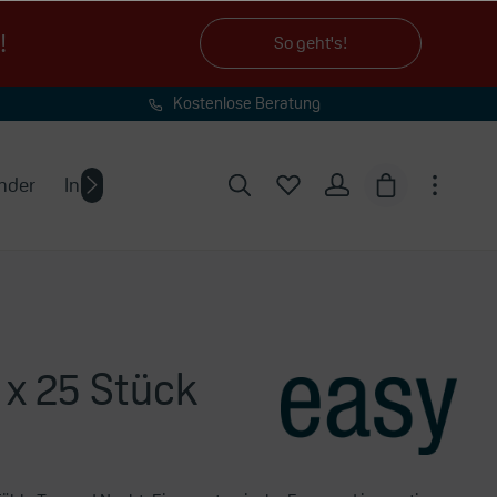
!
So geht's!
Kostenlose Beratung
unter 0451-39890-690
nder
Inkontinenzratgeber
 x 25 Stück