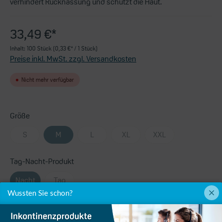
verhindert Rücknässung und schützt die Haut.
33,49 €*
Inhalt:
100 Stück
(0,33 €* / 1 Stück)
Preise inkl. MwSt. zzgl. Versandkosten
Nicht mehr verfügbar
Größe
S
M
L
XL
XXL
Tag-Nacht-Produkt
Nacht
Tag
Wussten Sie schon?
Umfang