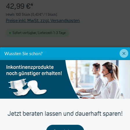
42,99 €*
Inhalt:
100 Stück
(0,43 €* / 1 Stück)
Preise inkl. MwSt. zzgl. Versandkosten
Sofort verfügbar, Lieferzeit: 1-3 Tage
Wussten Sie schon?
In den Warenkorb
Produktnummer:
7045-01
UDI-DI:
4036978900246
Jetzt beraten lassen und dauerhaft sparen!
Hersteller:
unizell Medicare GmbH