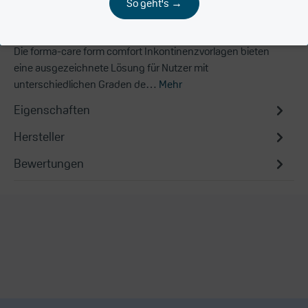
So geht's →
Beschreibung
Die forma-care form comfort Inkontinenzvorlagen bieten
eine ausgezeichnete Lösung für Nutzer mit
unterschiedlichen Graden de…
Mehr
Eigenschaften
Hersteller
Bewertungen