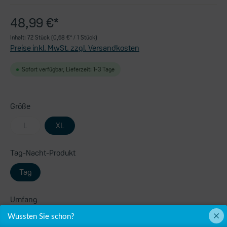
48,99 €*
Inhalt:
72 Stück
(0,68 €* / 1 Stück)
Preise inkl. MwSt. zzgl. Versandkosten
Sofort verfügbar, Lieferzeit: 1-3 Tage
Größe
L
XL
Tag-Nacht-Produkt
Tag
Umfang
Wussten Sie schon?
100 - 145 cm
130 - 170 cm