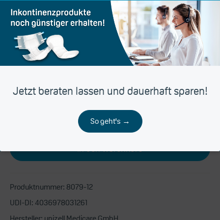
Saugstärke
mittel bis stark
Liefereinheit
Karton
Jetzt beraten lassen und dauerhaft sparen!
So geht's →
In den Warenkorb
Produktnummer:
8079-12
UDI-DI:
4036978031261
Hersteller:
unizell Medicare GmbH