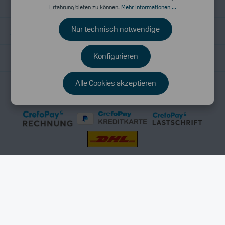
Informationen
Erfahrung bieten zu können.
Mehr Informationen ...
Nur technisch notwendige
Shopservice
Konfigurieren
Folge uns
Alle Cookies akzeptieren
* Alle Preise inkl. gesetzl. Mehrwertsteuer zzgl.
Versandkosten
und
ggf. Nachnahmegebühren, wenn nicht anders angegeben.
AGB
Widerruf
Vertrag widerrufen
Kontakt
Cookie Consent
© 2026 windelspezialist.de