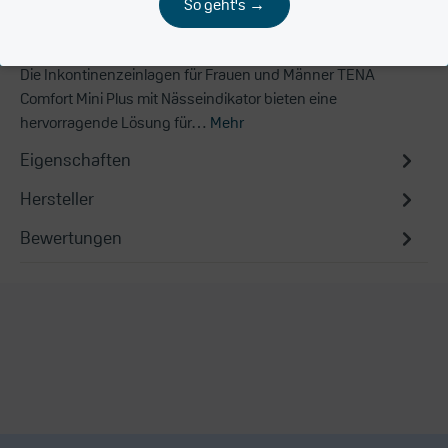
So geht's →
Beschreibung
Die Inkontinenzeinlagen für Frauen und Männer TENA
Comfort Mini Plus mit Nässeindikator bieten eine
hervorragende Lösung für…
Mehr
Eigenschaften
Hersteller
Bewertungen