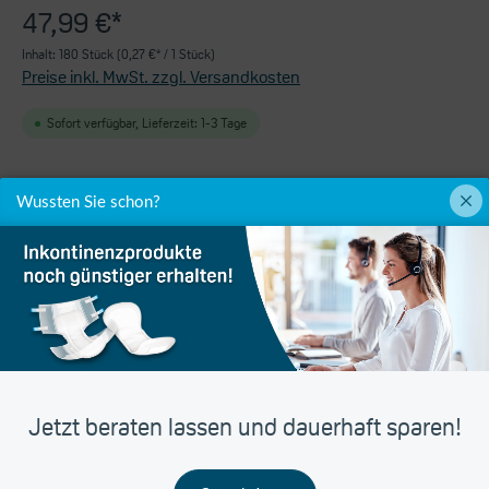
47,99 €*
Inhalt:
180 Stück
(0,27 €* / 1 Stück)
Preise inkl. MwSt. zzgl. Versandkosten
Sofort verfügbar, Lieferzeit: 1-3 Tage
Wussten Sie schon?
In den Warenkorb
Produktnummer:
761425
UDI-DI:
7322540981728
Jetzt beraten lassen und dauerhaft sparen!
Hersteller:
Essity Germany GmbH